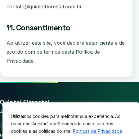
contato@quintalflorestal.com.br
11. Consentimento
Ao utilizar este site, você declara estar ciente e de
acordo com os termos desta Política de
Privacidade.
Quintal Florestal
AGRICULTURA FAMILIAR
Utilizamos cookies para melhorar sua experiência. Ao
clicar em "Aceitar" você concorda com o uso dos
Instagram
Facebook
cookies e as políticas do site.
Políticas de Privacidade
Home
Contato
Políticas de Privacidade
Quem Somos